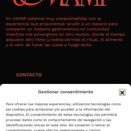
En UMAMI estamos muy comprometidas con la
experiencia que proponemos: acudir a un espacio para
compartir un instante gastronómico en comunidad
mientras nos sumergimos en otro mundo, donde el tiempo
adquiere otro ritmo y redescubrimos el ritual, el alimento
y el valor de hacer las cosas a fuego lento.
CONTACTO
contacta.umami@gmail.com
Gestionar consentimiento
@umami_art_gastro
+34 633 976 408
Para ofrecer las mejores experiencias, utilizamos tecnologías como
las cookies para almacenar y/o acceder a la información del
+34 617 546 759
dispositivo. El consentimiento de estas tecnologías nos permitirá
procesar datos como el comportamiento de navegación o las
identificaciones únicas en este sitio. No consentir o retirar el
consentimiento, puede afectar negativamente a ciertas