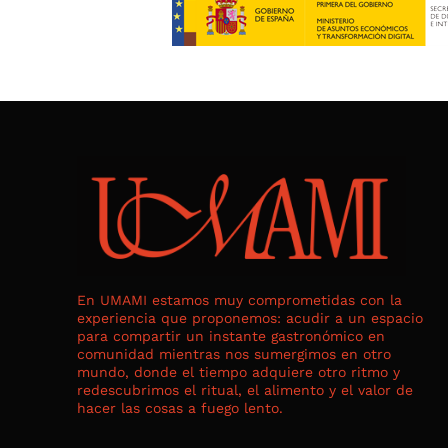
En UMAMI estamos muy comprometidas con la
experiencia que proponemos: acudir a un espacio
para compartir un instante gastronómico en
comunidad mientras nos sumergimos en otro
mundo, donde el tiempo adquiere otro ritmo y
redescubrimos el ritual, el alimento y el valor de
hacer las cosas a fuego lento.