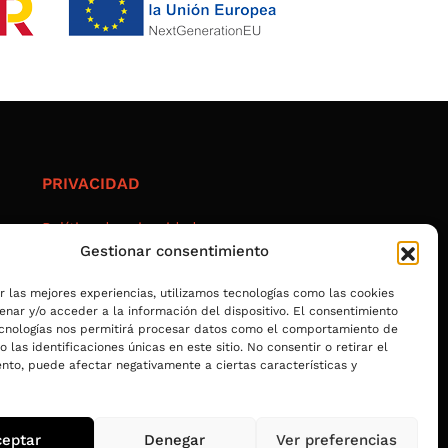
PRIVACIDAD
Política de privacidad
Gestionar consentimiento
Aviso legal
Política de cookies
r las mejores experiencias, utilizamos tecnologías como las cookies
Accesibilidad
nar y/o acceder a la información del dispositivo. El consentimiento
ecnologías nos permitirá procesar datos como el comportamiento de
 las identificaciones únicas en este sitio. No consentir o retirar el
nto, puede afectar negativamente a ciertas características y
ceptar
Denegar
Ver preferencias