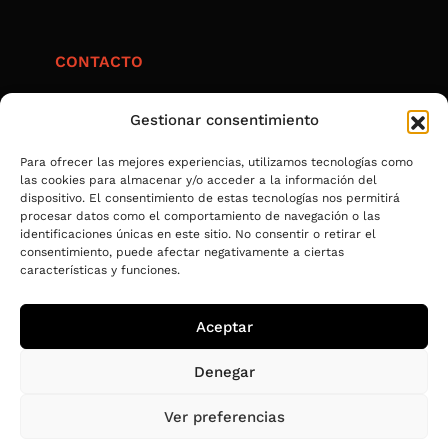
CONTACTO
contacta.umami@gmail.com
Gestionar consentimiento
@umami_art_gastro
+34 633 976 408
Para ofrecer las mejores experiencias, utilizamos tecnologías como
las cookies para almacenar y/o acceder a la información del
+34 617 546 759
dispositivo. El consentimiento de estas tecnologías nos permitirá
procesar datos como el comportamiento de navegación o las
identificaciones únicas en este sitio. No consentir o retirar el
consentimiento, puede afectar negativamente a ciertas
PRIVACIDAD
características y funciones.
Política de privacidad
Aceptar
Aviso legal
Política de cookies
Denegar
Accesibilidad
Ver preferencias