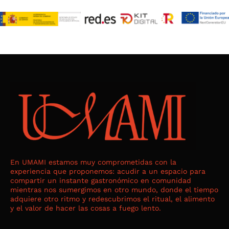
En UMAMI estamos muy comprometidas con la
experiencia que proponemos: acudir a un espacio para
compartir un instante gastronómico en comunidad
mientras nos sumergimos en otro mundo, donde el tiempo
adquiere otro ritmo y redescubrimos el ritual, el alimento
y el valor de hacer las cosas a fuego lento.